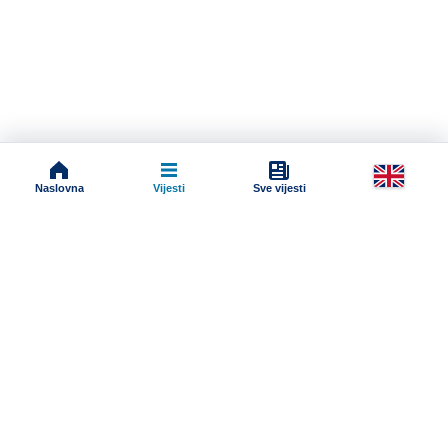
Naslovna
Vijesti
Sve vijesti
Impressum
Terms And Conditions
Uslovi korišćenja
Pravila komentarisanja