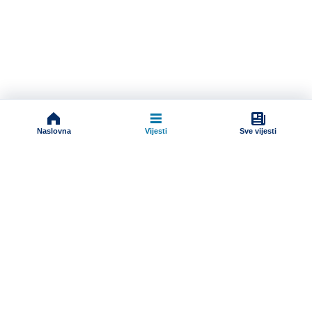
Naslovna
Vijesti
Sve vijesti
Impressum
Terms And Conditions
Uslovi korišćenja
Pravila komentarisanja