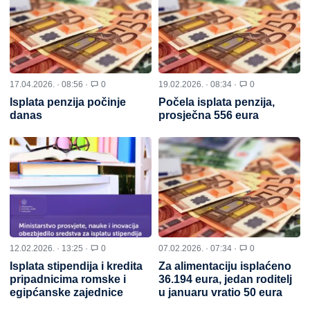
17.04.2026. · 08:56 ·
0
19.02.2026. · 08:34 ·
0
Isplata penzija počinje
Počela isplata penzija,
danas
prosječna 556 eura
12.02.2026. · 13:25 ·
0
07.02.2026. · 07:34 ·
0
Isplata stipendija i kredita
Za alimentaciju isplaćeno
pripadnicima romske i
36.194 eura, jedan roditelj
egipćanske zajednice
u januaru vratio 50 eura