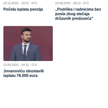
19.12.2025. · 10:51 ·
0
23.09.2025. · 06:11 ·
0
Počela isplata penzija
„Podrška i radnicima bez
posla zbog stečaja
državnih preduzeća“
23.05.2025. · 04:31 ·
0
Jovanoviću obustavili
isplatu 76.000 eura