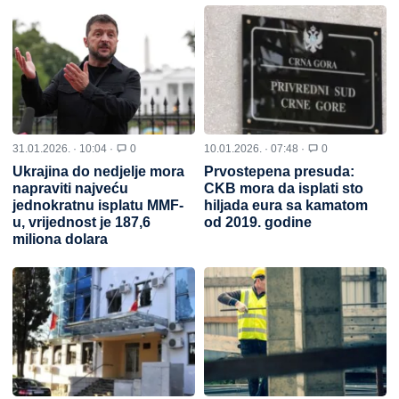
31.01.2026. · 10:04 ·
0
10.01.2026. · 07:48 ·
0
Ukrajina do nedjelje mora
Prvostepena presuda:
napraviti najveću
CKB mora da isplati sto
jednokratnu isplatu MMF-
hiljada eura sa kamatom
u, vrijednost je 187,6
od 2019. godine
miliona dolara