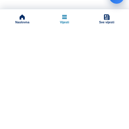
Naslovna
Vijesti
Sve vijesti
Impressum
Terms And Conditions
Uslovi korišćenja
Pravila komentarisanja
Online radio
Programska šema
Dokumenti