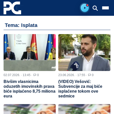
Spreman za sluš
Tema: Isplata
02.07.2026. · 13:45 ·
0
23.06.2026. · 17:55 ·
0
Bivšim vlasnicima
(VIDEO) Vešović:
oduzetih imovinskih prava
Subvencije za maj biće
biće isplaćeno 8,75 miliona
isplaćene tokom ove
eura
sedmice