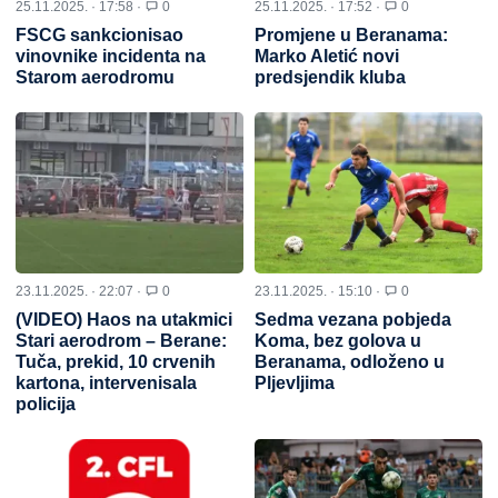
25.11.2025. · 17:58 ·
0
25.11.2025. · 17:52 ·
0
FSCG sankcionisao
Promjene u Beranama:
vinovnike incidenta na
Marko Aletić novi
Starom aerodromu
predsjendik kluba
23.11.2025. · 22:07 ·
0
23.11.2025. · 15:10 ·
0
(VIDEO) Haos na utakmici
Sedma vezana pobjeda
Stari aerodrom – Berane:
Koma, bez golova u
Tuča, prekid, 10 crvenih
Beranama, odloženo u
kartona, intervenisala
Pljevljima
policija