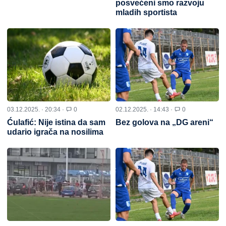
posvećeni smo razvoju
mladih sportista
03.12.2025. · 20:34 ·
0
02.12.2025. · 14:43 ·
0
Ćulafić: Nije istina da sam
Bez golova na „DG areni“
udario igrača na nosilima