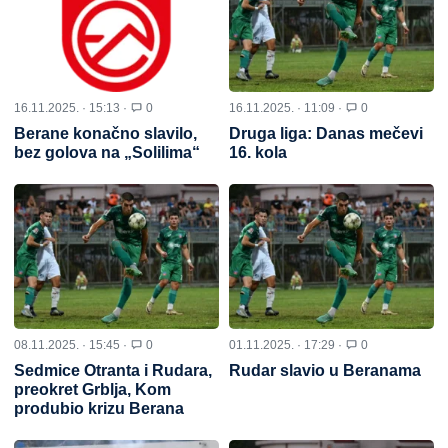
16.11.2025. · 15:13 ·
0
16.11.2025. · 11:09 ·
0
Berane konačno slavilo,
Druga liga: Danas mečevi
bez golova na „Solilima“
16. kola
08.11.2025. · 15:45 ·
0
01.11.2025. · 17:29 ·
0
Sedmice Otranta i Rudara,
Rudar slavio u Beranama
preokret Grblja, Kom
produbio krizu Berana