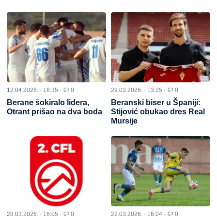
12.04.2026. · 16:35 ·
0
29.03.2026. · 13:25 ·
0
Berane šokiralo lidera,
Beranski biser u Španiji:
Otrant prišao na dva boda
Stijović obukao dres Real
Mursije
28.03.2026. · 16:05 ·
0
22.03.2026. · 16:04 ·
0