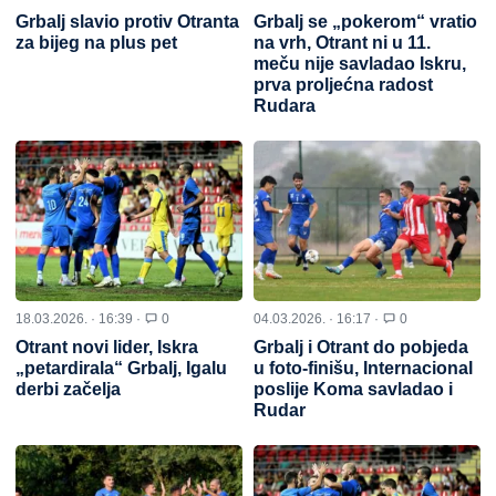
Grbalj slavio protiv Otranta
Grbalj se „pokerom“ vratio
za bijeg na plus pet
na vrh, Otrant ni u 11.
meču nije savladao Iskru,
prva proljećna radost
Rudara
18.03.2026. · 16:39 ·
0
04.03.2026. · 16:17 ·
0
Otrant novi lider, Iskra
Grbalj i Otrant do pobjeda
„petardirala“ Grbalj, Igalu
u foto-finišu, Internacional
derbi začelja
poslije Koma savladao i
Rudar