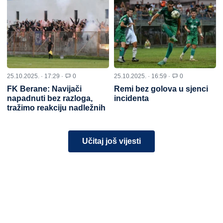
25.10.2025. · 17:29 ·
0
25.10.2025. · 16:59 ·
0
FK Berane: Navijači
Remi bez golova u sjenci
napadnuti bez razloga,
incidenta
tražimo reakciju nadležnih
Učitaj još vijesti