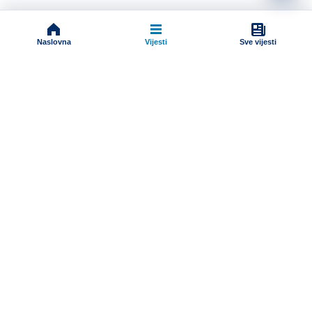
Naslovna
Vijesti
Sve vijesti
Impressum
Terms And Conditions
Uslovi korišćenja
Pravila komentarisanja
Online radio
Programska šema
Dokumenti
Sve vijesti