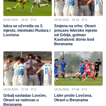
03.05.2026. · 16:47 ·
0
26.04.2026. · 16:10 ·
0
Iskra se učvrstila na 3.
Smjena na vrhu: Otrant
mjestu, minimalci Rudara i
preuzeo lidersko mjesto
Lovćena
od Grblja, golman
Kastratović donio bod
Beranama
18.04.2026. · 17:55 ·
0
18.04.2026. · 07:48 ·
0
Grbalj savladao Lovćen,
Lider protiv Lovćena,
Otrant se radovao u
Otrant u Beranama
Beranama