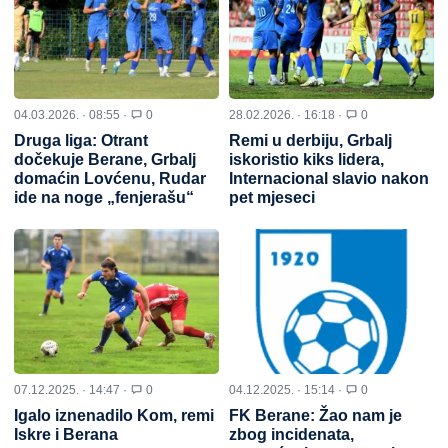
04.03.2026. · 08:55 ·
0
28.02.2026. · 16:18 ·
0
Druga liga: Otrant
Remi u derbiju, Grbalj
dočekuje Berane, Grbalj
iskoristio kiks lidera,
domaćin Lovćenu, Rudar
Internacional slavio nakon
ide na noge „fenjerašu“
pet mjeseci
07.12.2025. · 14:47 ·
0
04.12.2025. · 15:14 ·
0
Igalo iznenadilo Kom, remi
FK Berane: Žao nam je
Iskre i Berana
zbog incidenata,