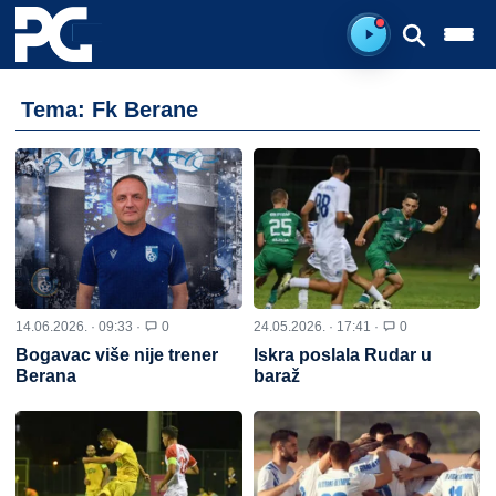
Spreman za sluš
Tema: Fk Berane
14.06.2026. · 09:33 ·
0
24.05.2026. · 17:41 ·
0
Bogavac više nije trener
Iskra poslala Rudar u
Berana
baraž