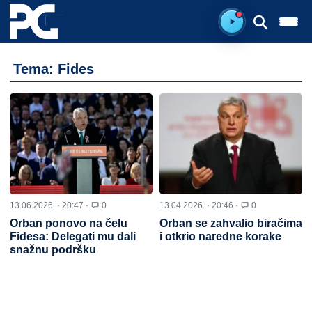
Spreman za sluš
Tema: Fides
13.06.2026. · 20:47 ·
0
13.04.2026. · 20:46 ·
0
Orban ponovo na čelu
Orban se zahvalio biračima
Fidesa: Delegati mu dali
i otkrio naredne korake
snažnu podršku