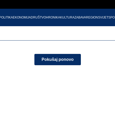
POLITIKA
EKONOMIJA
DRUŠTVO
HRONIKA
KULTURA
ZABAVA
REGION
SVIJET
SPO
Pokušaj ponovo