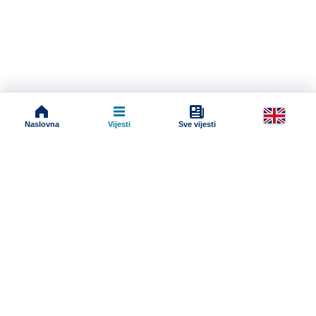
Naslovna
Vijesti
Sve vijesti
Impressum
Terms And Conditions
Uslovi korišćenja
Pravila komentarisanja
Online radio