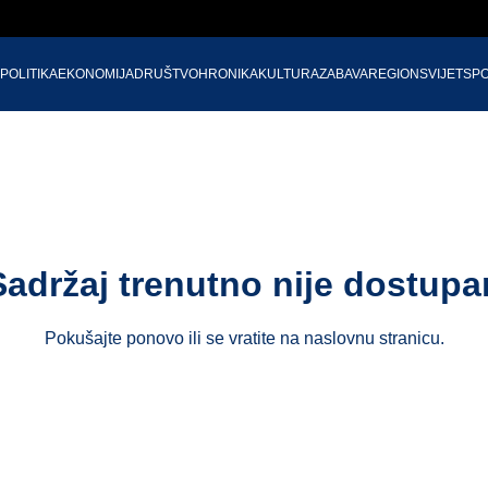
POLITIKA
EKONOMIJA
DRUŠTVO
HRONIKA
KULTURA
ZABAVA
REGION
SVIJET
SP
Sadržaj trenutno nije dostupa
Pokušajte ponovo ili se vratite na
naslovnu stranicu
.