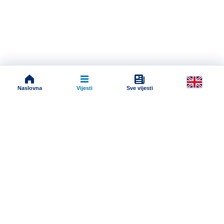
Naslovna
Vijesti
Sve vijesti
Impressum
Terms And Conditions
Uslovi korišćenja
Pravila komentarisanja
Online radio