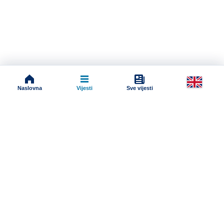
Naslovna
Vijesti
Sve vijesti
Impressum
Terms And Conditions
Uslovi korišćenja
Pravila komentarisanja
Online radio