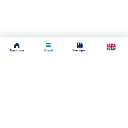
Naslovna
Vijesti
Sve vijesti
Impressum
Terms And Conditions
Uslovi korišćenja
Pravila komentarisanja
Online radio