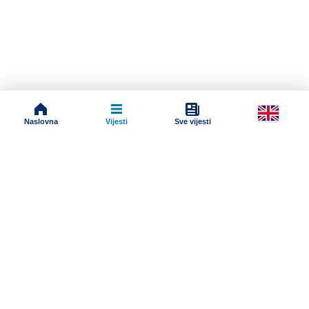
Naslovna
Vijesti
Sve vijesti
Impressum
Terms And Conditions
Uslovi korišćenja
Pravila komentarisanja
Online radio