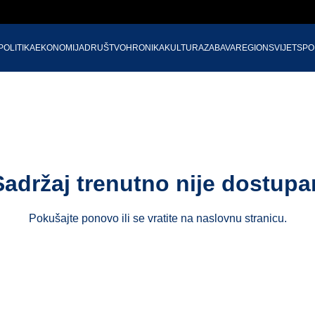
POLITIKA
EKONOMIJA
DRUŠTVO
HRONIKA
KULTURA
ZABAVA
REGION
SVIJET
SPO
Sadržaj trenutno nije dostupa
Pokušajte ponovo ili se vratite na
naslovnu stranicu
.