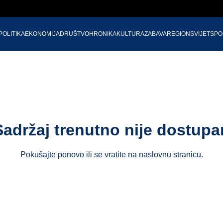
POLITIKA
EKONOMIJA
DRUŠTVO
HRONIKA
KULTURA
ZABAVA
REGION
SVIJET
SPO
Sadržaj trenutno nije dostupa
Pokušajte ponovo ili se vratite na
naslovnu stranicu
.