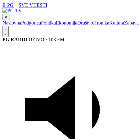
E-PG
SVE VIJESTI
×
Naslovna
Podgorica
Politika
Ekonomija
Društvo
Hronika
Kultura
Zabava
PG RADIO
UŽIVO · 103 FM