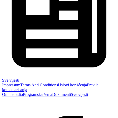
Sve vijesti
Impressum
Terms And Conditions
Uslovi korišćenja
Pravila
komentarisanja
Online radio
Programska šema
Dokumenti
Sve vijesti