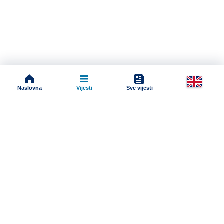
Naslovna
Vijesti
Sve vijesti
Impressum
Terms And Conditions
Uslovi korišćenja
Pravila komentarisanja
Online radio