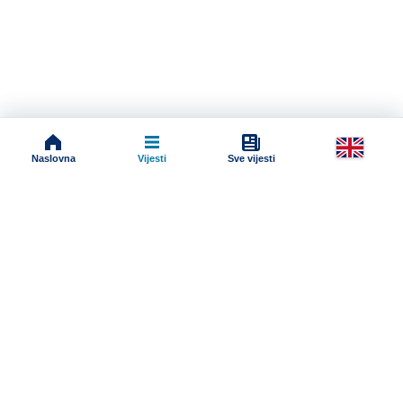
Naslovna
Vijesti
Sve vijesti
Impressum
Terms And Conditions
Uslovi korišćenja
Pravila komentarisanja
Online radio