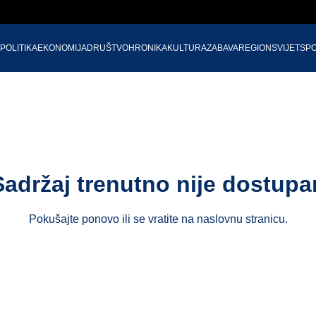
POLITIKA
EKONOMIJA
DRUŠTVO
HRONIKA
KULTURA
ZABAVA
REGION
SVIJET
SP
Sadržaj trenutno nije dostupa
Pokušajte ponovo ili se vratite na
naslovnu stranicu
.