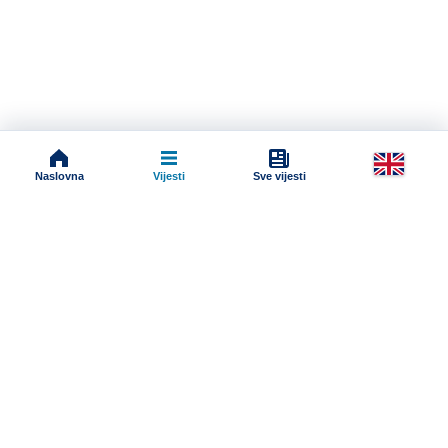
Naslovna
Vijesti
Sve vijesti
Impressum
Terms And Conditions
Uslovi korišćenja
Pravila komentarisanja
Online radio