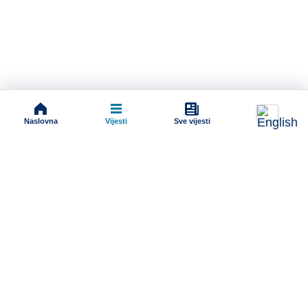
Naslovna
Vijesti
Sve vijesti
Impressum
Terms And Conditions
Uslovi korišćenja
Pravila komentarisanja
Online radio