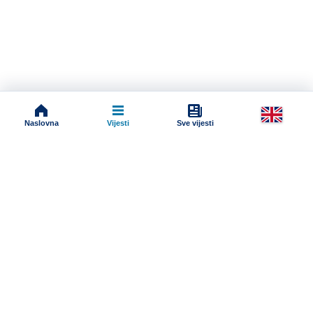
Naslovna
Vijesti
Sve vijesti
Impressum
Terms And Conditions
Uslovi korišćenja
Pravila komentarisanja
Online radio