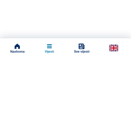
Naslovna
Vijesti
Sve vijesti
Impressum
Terms And Conditions
Uslovi korišćenja
Pravila komentarisanja
Online radio