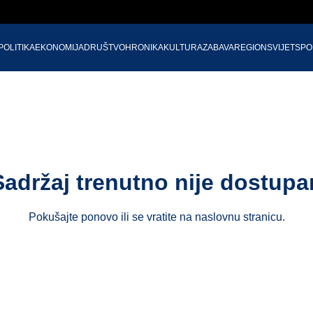
POLITIKA
EKONOMIJA
DRUŠTVO
HRONIKA
KULTURA
ZABAVA
REGION
SVIJET
SPO
Sadržaj trenutno nije dostupa
Pokušajte ponovo ili se vratite na
naslovnu stranicu
.