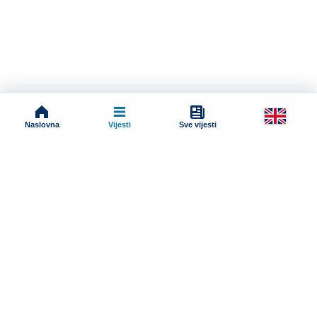
Naslovna
Vijesti
Sve vijesti
Impressum
Terms And Conditions
Uslovi korišćenja
Pravila komentarisanja
Online radio