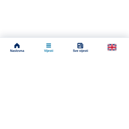
Naslovna
Vijesti
Sve vijesti
Impressum
Terms And Conditions
Uslovi korišćenja
Pravila komentarisanja
Online radio