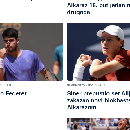
Alkaraz 15. put jedan
drugoga
4 ·
0
06/09/2025 · 05:14 ·
0
ao Federer
Siner prepustio set Ali
zakazao novi blokbast
Alkarazom