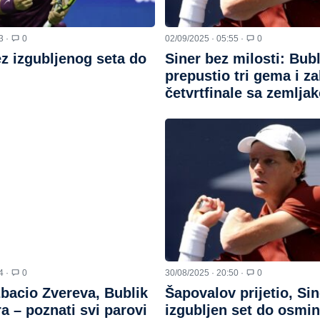
3 ·
0
02/09/2025 · 05:55 ·
0
z izgubljenog seta do
Siner bez milosti: Bub
prepustio tri gema i z
četvrtfinale sa zemlja
4 ·
0
30/08/2025 · 20:50 ·
0
zbacio Zvereva, Bublik
Šapovalov prijetio, Sin
a – poznati svi parovi
izgubljen set do osmin