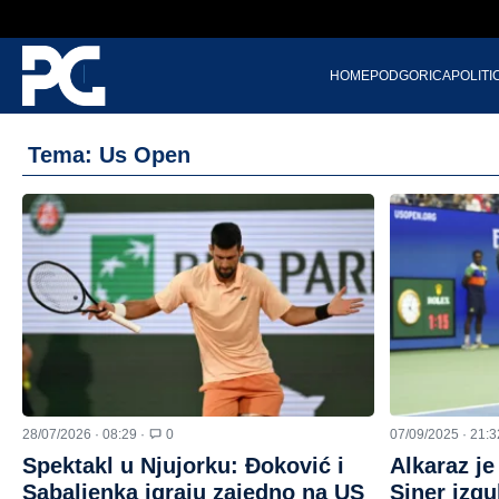
HOME
PODGORICA
POLITI
Tema: Us Open
28/07/2026 · 08:29 ·
0
07/09/2025 · 21:3
Spektakl u Njujorku: Đoković i
Alkaraz je
Sabaljenka igraju zajedno na US
Siner izgu