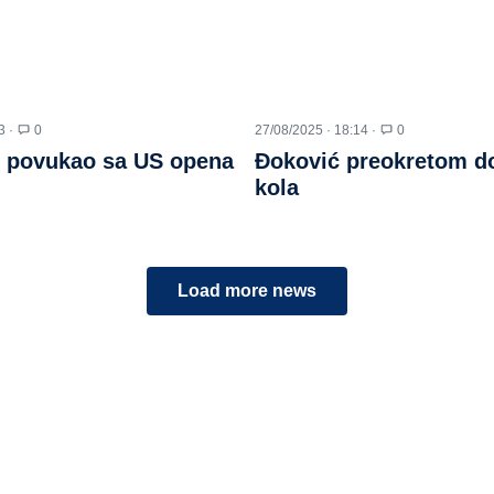
3 ·
0
27/08/2025 · 18:14 ·
0
e povukao sa US opena
Đoković preokretom do
kola
Load more news