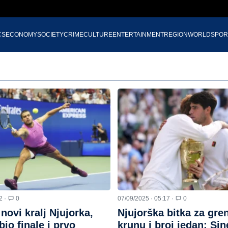
CS
ECONOMY
SOCIETY
CRIME
CULTURE
ENTERTAINMENT
REGION
WORLD
SPOR
2 ·
0
07/09/2025 · 05:17 ·
0
 novi kralj Njujorka,
Njujorška bitka za gre
bio finale i prvo
krunu i broj jedan: Sine