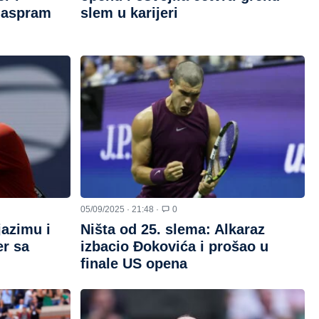
 naspram
slem u karijeri
05/09/2025 · 21:48 ·
0
jazimu i
Ništa od 25. slema: Alkaraz
er sa
izbacio Đokovića i prošao u
finale US opena