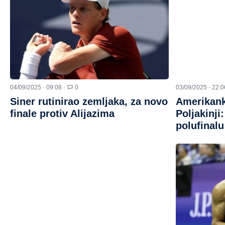
04/09/2025 · 09:08 ·
0
03/09/2025 · 22:0
Siner rutinirao zemljaka, za novo
Amerikank
finale protiv Alijazima
Poljakinji
polufinal