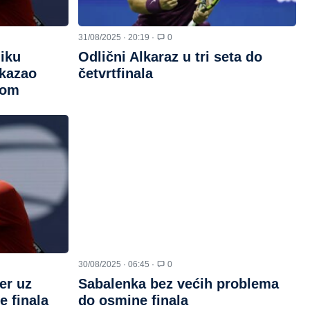
31/08/2025 · 20:19 ·
0
liku
Odlični Alkaraz u tri seta do
akazao
četvrtfinala
kom
30/08/2025 · 06:45 ·
0
er uz
Sabalenka bez većih problema
e finala
do osmine finala