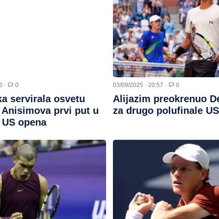
6 ·
0
03/09/2025 · 20:57 ·
0
a servirala osvetu
Alijazim preokrenuo D
: Anisimova prvi put u
za drugo polufinale U
u US opena