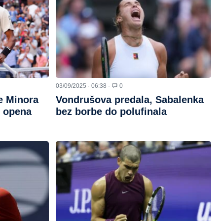
03/09/2025 · 06:38 ·
0
e Minora
Vondrušova predala, Sabalenka
S opena
bez borbe do polufinala