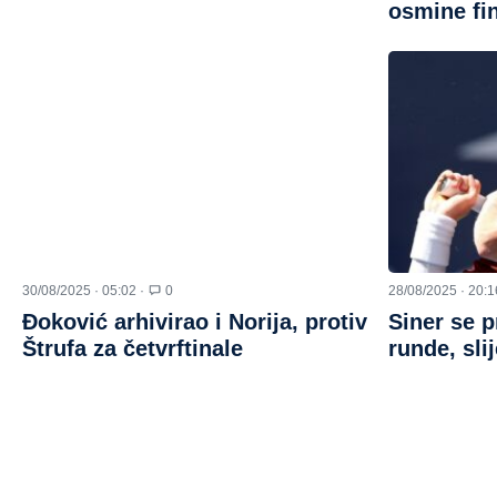
osmine fi
30/08/2025 · 05:02 ·
0
28/08/2025 · 20:1
Đoković arhivirao i Norija, protiv
Siner se p
Štrufa za četvrftinale
runde, sli