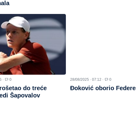
nala
6 ·
0
28/08/2025 · 07:12 ·
0
rošetao do treće
Đoković oborio Federe
jedi Šapovalov