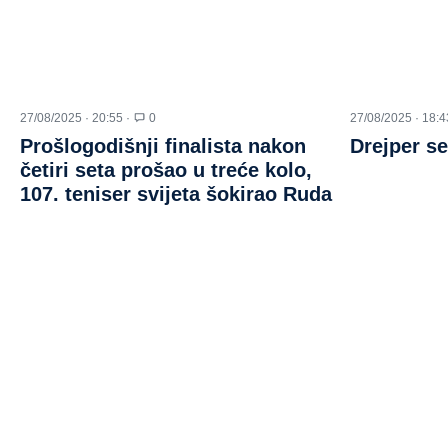
27/08/2025 · 20:55 ·
0
27/08/2025 · 18:4
Prošlogodišnji finalista nakon
Drejper s
četiri seta prošao u treće kolo,
107. teniser svijeta šokirao Ruda