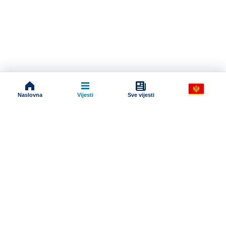
Naslovna
Vijesti
Sve vijesti
Impressum
Terms And Conditions
Uslovi korišćenja
Pravila komentarisanja