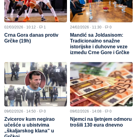
02/03/2026 · 10:12 ·
1
24/02/2026 · 11:30 ·
0
Crna Gora danas protiv
Mandić sa Joldasisom:
Grčke (19h)
Tradicionalno snažne
istorijske i duhovne veze
između Crne Gore i Grčke
09/02/2026 · 14:50 ·
0
09/02/2026 · 14:08 ·
0
Zvicerov kum negirao
Njemci na ljetnjem odmoru
učešće u ubistvima
trošili 130 eura dnevno
„škaljarskog klana“ u
Grčkoj