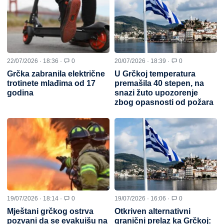
22/07/2026 · 18:36 ·
0
20/07/2026 · 18:39 ·
0
Grčka zabranila električne
U Grčkoj temperatura
trotinete mlađima od 17
premašila 40 stepen, na
godina
snazi žuto upozorenje
zbog opasnosti od požara
19/07/2026 · 18:14 ·
0
19/07/2026 · 16:06 ·
0
Mještani grčkog ostrva
Otkriven alternativni
pozvani da se evakuišu na
granični prelaz ka Grčkoj: