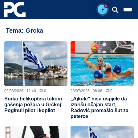
Ready to listen.
Tema: Grcka
03/08/2026 · 12:40 ·
0
23/07/2026 · 08:06 ·
0
Sudar helikoptera tokom
„Ajkule“ nisu uspjele da
gašenja požara u Grčkoj:
izbrišu očajan start,
Poginuli pilot i kopilot
Radović promašio šut za
peterce