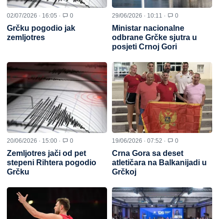
02/07/2026 · 16:05 ·
0
29/06/2026 · 10:11 ·
0
Grčku pogodio jak
Ministar nacionalne
zemljotres
odbrane Grčke sjutra u
posjeti Crnoj Gori
20/06/2026 · 15:00 ·
0
19/06/2026 · 07:52 ·
0
Zemljotres jači od pet
Crna Gora sa deset
stepeni Rihtera pogodio
atletičara na Balkanijadi u
Grčku
Grčkoj