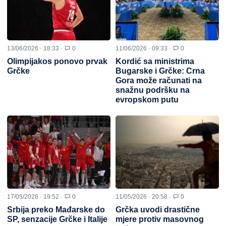
13/06/2026 · 18:33 ·
0
11/06/2026 · 09:33 ·
0
Olimpijakos ponovo prvak
Kordić sa ministrima
Grčke
Bugarske i Grčke: Crna
Gora može računati na
snažnu podršku na
evropskom putu
17/05/2026 · 19:52 ·
0
11/05/2026 · 20:58 ·
0
Srbija preko Mađarske do
Grčka uvodi drastične
SP, senzacije Grčke i Italije
mjere protiv masovnog