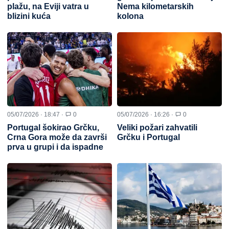
plažu, na Eviji vatra u
Nema kilometarskih
blizini kuća
kolona
05/07/2026 · 18:47 ·
0
05/07/2026 · 16:26 ·
0
Portugal šokirao Grčku,
Veliki požari zahvatili
Crna Gora može da završi
Grčku i Portugal
prva u grupi i da ispadne