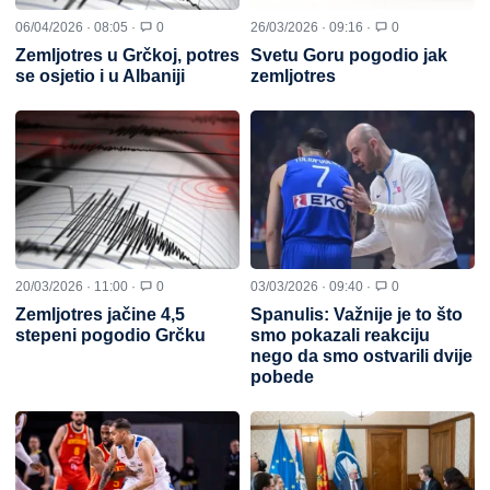
06/04/2026 · 08:05 ·
0
26/03/2026 · 09:16 ·
0
Zemljotres u Grčkoj, potres
Svetu Goru pogodio jak
se osjetio i u Albaniji
zemljotres
20/03/2026 · 11:00 ·
0
03/03/2026 · 09:40 ·
0
Zemljotres jačine 4,5
Spanulis: Važnije je to što
stepeni pogodio Grčku
smo pokazali reakciju
nego da smo ostvarili dvije
pobede