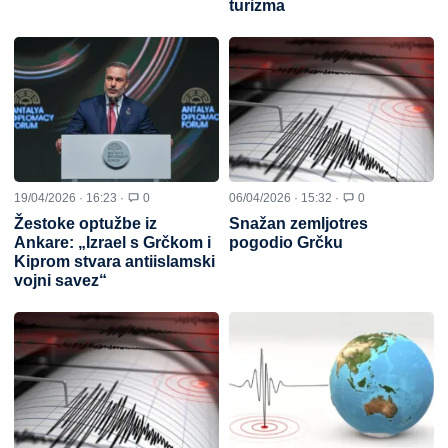
turizma
19/04/2026 · 16:23 ·
0
06/04/2026 · 15:32 ·
0
Žestoke optužbe iz
Snažan zemljotres
Ankare: „Izrael s Grčkom i
pogodio Grčku
Kiprom stvara antiislamski
vojni savez“