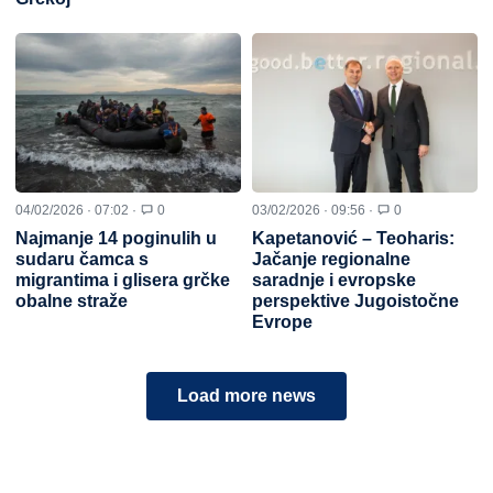
04/02/2026 · 07:02 ·
0
03/02/2026 · 09:56 ·
0
Najmanje 14 poginulih u
Kapetanović – Teoharis:
sudaru čamca s
Jačanje regionalne
migrantima i glisera grčke
saradnje i evropske
obalne straže
perspektive Jugoistočne
Evrope
Load more news