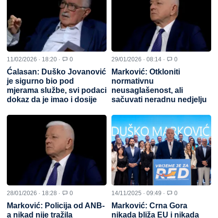
11/02/2026 · 18:20 ·
0
29/01/2026 · 08:14 ·
0
Ćalasan: Duško Jovanović
Marković: Otkloniti
je sigurno bio pod
normativnu
mjerama službe, svi podaci
neusaglašenost, ali
dokaz da je imao i dosije
sačuvati neradnu nedjelju
28/01/2026 · 18:28 ·
0
14/11/2025 · 09:49 ·
0
Marković: Policija od ANB-
Marković: Crna Gora
a nikad nije tražila
nikada bliža EU i nikada