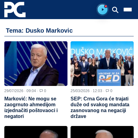
Ready to listen.
Tema: Dusko Markovic
29/07/2026 · 09:04 ·
0
25/03/2026 · 12:03 ·
0
Marković: Ne mogu se
SEP: Crna Gora će trajati
zaogrnuto ahmedijom
duže od svakog mandata
izjednačiti poštovaoci i
zasnovanog na negaciji
negatori
države