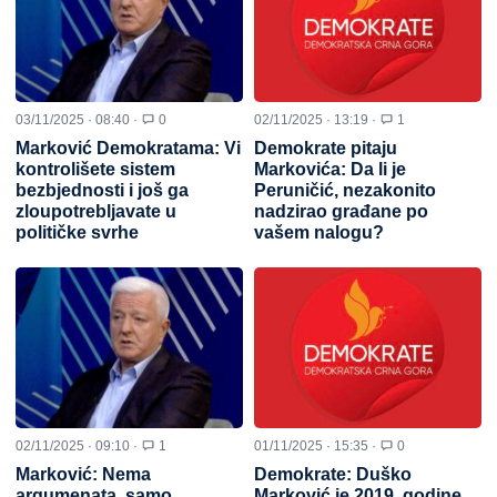
03/11/2025 · 08:40 ·
0
02/11/2025 · 13:19 ·
1
Marković Demokratama: Vi
Demokrate pitaju
kontrolišete sistem
Markovića: Da li je
bezbjednosti i još ga
Peruničić, nezakonito
zloupotrebljavate u
nadzirao građane po
političke svrhe
vašem nalogu?
02/11/2025 · 09:10 ·
1
01/11/2025 · 15:35 ·
0
Marković: Nema
Demokrate: Duško
argumenata, samo
Marković je 2019. godine