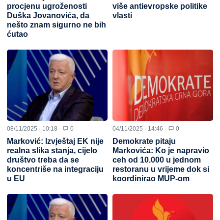
procjenu ugroženosti
više antievropske politike
Duška Jovanovića, da
vlasti
nešto znam sigurno ne bih
ćutao
08/11/2025 · 10:18 ·
0
04/11/2025 · 14:46 ·
0
Marković: Izvještaj EK nije
Demokrate pitaju
realna slika stanja, cijelo
Markovića: Ko je napravio
društvo treba da se
ceh od 10.000 u jednom
koncentriše na integraciju
restoranu u vrijeme dok si
u EU
koordinirao MUP-om