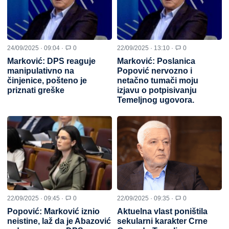
24/09/2025 · 09:04 ·
0
22/09/2025 · 13:10 ·
0
Marković: DPS reaguje
Marković: Poslanica
manipulativno na
Popović nervozno i
činjenice, pošteno je
netačno tumači moju
priznati greške
izjavu o potpisivanju
Temeljnog ugovora.
22/09/2025 · 09:45 ·
0
22/09/2025 · 09:35 ·
0
Popović: Marković iznio
Aktuelna vlast poništila
neistine, laž da je Abazović
sekularni karakter Crne