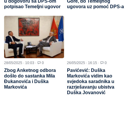
u dogovoru sa DPS-om
Gore, do Temeljnog
potpisao Temeljni ugovor
ugovora uz pomoć DPS-a
28/05/2025 · 10:03 ·
0
26/05/2025 · 16:15 ·
0
Zbog Anketnog odbora
Pavićević: Duška
došlo do sastanka Mila
Markovića vidim kao
Đukanovića i Duška
svjedoka saradnika u
Markovića
razrješavanju ubistva
Duška Jovanović