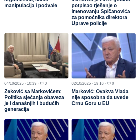
manipulacija i podvale
potpisao rješenje o
imenovanju Spičanovića
za pomoćnika direktora
Uprave policije
04/10/2025 · 10:39 ·
0
02/10/2025 · 19:16 ·
0
Zeković sa Markovićem:
Marković: Ovakva Vlada
Politika sjećanja obaveza
nije sposobna da uvede
je i današnjih i budućih
Crnu Goru u EU
generacija