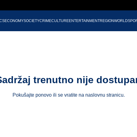
ICS
ECONOMY
SOCIETY
CRIME
CULTURE
ENTERTAINMENT
REGION
WORLD
SPO
Sadržaj trenutno nije dostupa
Pokušajte ponovo ili se vratite na
naslovnu stranicu
.