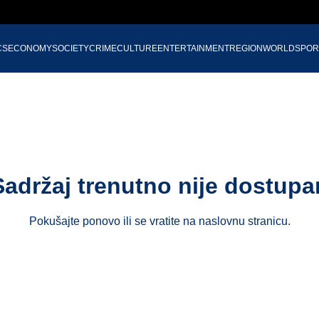
CS
ECONOMY
SOCIETY
CRIME
CULTURE
ENTERTAINMENT
REGION
WORLD
SPOR
Sadržaj trenutno nije dostupa
Pokušajte ponovo ili se vratite na
naslovnu stranicu
.