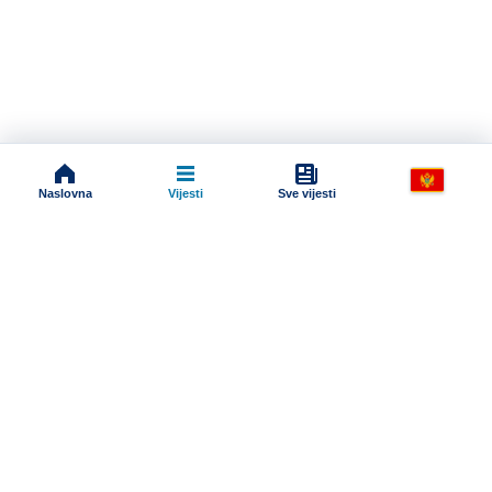
Naslovna
Vijesti
Sve vijesti
Impressum
Terms And Conditions
Uslovi korišćenja
Pravila komentarisanja
Online radio