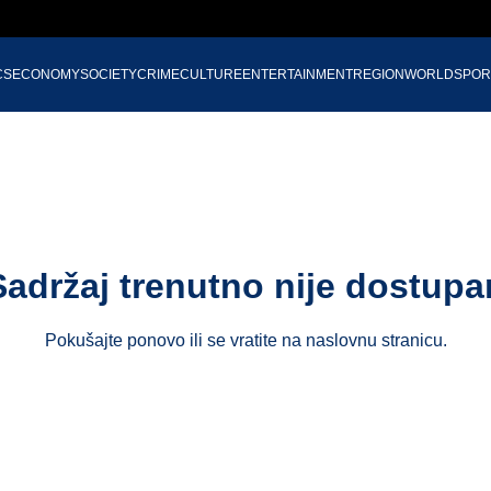
CS
ECONOMY
SOCIETY
CRIME
CULTURE
ENTERTAINMENT
REGION
WORLD
SPOR
Sadržaj trenutno nije dostupa
Pokušajte ponovo ili se vratite na
naslovnu stranicu
.