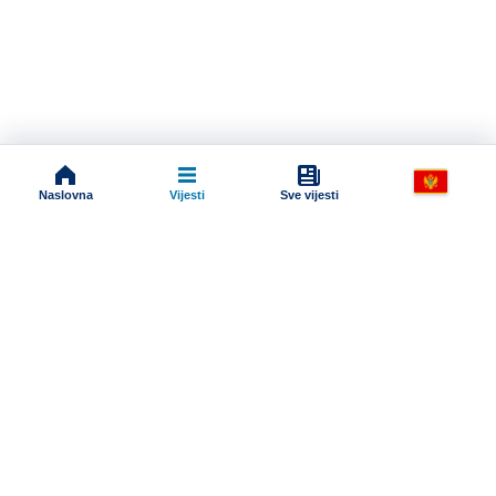
Naslovna
Vijesti
Sve vijesti
Impressum
Terms And Conditions
Uslovi korišćenja
Pravila komentarisanja
Online radio