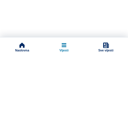
Naslovna
Vijesti
Sve vijesti
Impressum
Terms And Conditions
Uslovi korišćenja
Pravila komentarisanja
Online radio