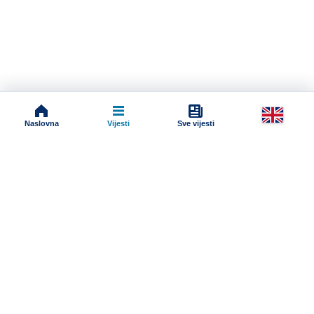
Naslovna
Vijesti
Sve vijesti
Impressum
Terms And Conditions
Uslovi korišćenja
Pravila komentarisanja
Online radio