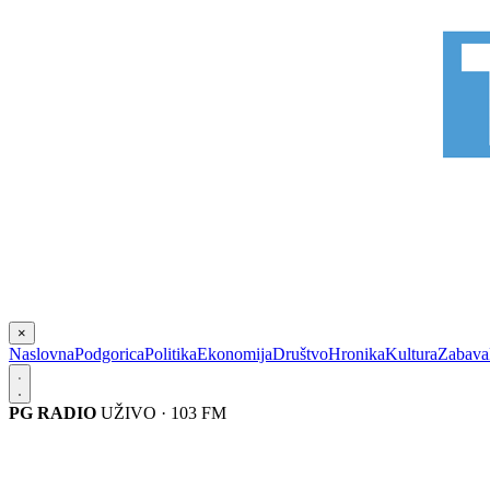
×
Naslovna
Podgorica
Politika
Ekonomija
Društvo
Hronika
Kultura
Zabava
PG RADIO
UŽIVO · 103 FM