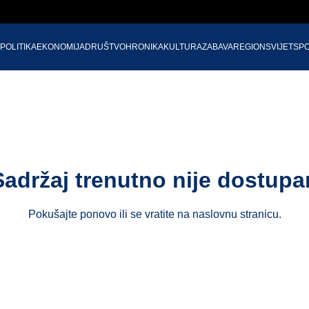
POLITIKA
EKONOMIJA
DRUŠTVO
HRONIKA
KULTURA
ZABAVA
REGION
SVIJET
SP
Sadržaj trenutno nije dostupa
Pokušajte ponovo ili se vratite na
naslovnu stranicu
.