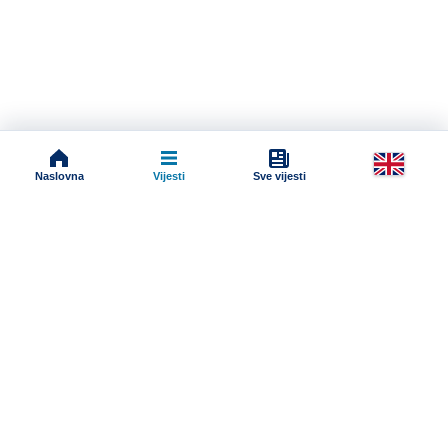
Naslovna
Vijesti
Sve vijesti
Impressum
Terms And Conditions
Uslovi korišćenja
Pravila komentarisanja
Online radio