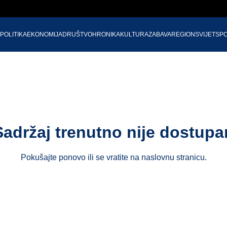
POLITIKA
EKONOMIJA
DRUŠTVO
HRONIKA
KULTURA
ZABAVA
REGION
SVIJET
SP
Sadržaj trenutno nije dostupa
Pokušajte ponovo ili se vratite na
naslovnu stranicu
.