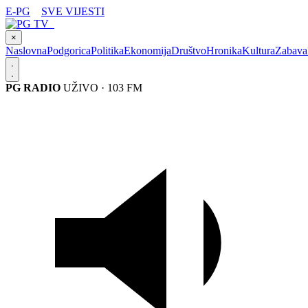
E-PG
SVE VIJESTI
×
Naslovna
Podgorica
Politika
Ekonomija
Društvo
Hronika
Kultura
Zabava
PG RADIO
UŽIVO · 103 FM