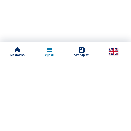
Naslovna
Vijesti
Sve vijesti
Impressum
Terms And Conditions
Uslovi korišćenja
Pravila komentarisanja