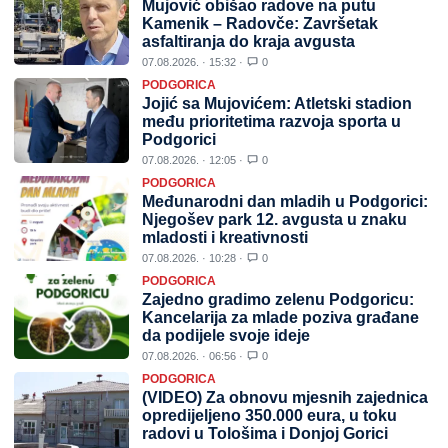
Mujović obišao radove na putu
Kamenik – Radovče: Završetak
asfaltiranja do kraja avgusta
07.08.2026. · 15:32 ·
0
PODGORICA
Jojić sa Mujovićem: Atletski stadion
među prioritetima razvoja sporta u
Podgorici
07.08.2026. · 12:05 ·
0
PODGORICA
Međunarodni dan mladih u Podgorici:
Njegošev park 12. avgusta u znaku
mladosti i kreativnosti
07.08.2026. · 10:28 ·
0
PODGORICA
Zajedno gradimo zelenu Podgoricu:
Kancelarija za mlade poziva građane
da podijele svoje ideje
07.08.2026. · 06:56 ·
0
PODGORICA
(VIDEO) Za obnovu mjesnih zajednica
opredijeljeno 350.000 eura, u toku
radovi u Tološima i Donjoj Gorici