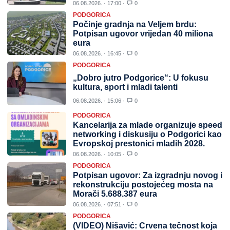
06.08.2026. · 17:00 ·
0
PODGORICA
Počinje gradnja na Veljem brdu:
Potpisan ugovor vrijedan 40 miliona
eura
06.08.2026. · 16:45 ·
0
PODGORICA
„Dobro jutro Podgorice“: U fokusu
kultura, sport i mladi talenti
06.08.2026. · 15:06 ·
0
PODGORICA
Kancelarija za mlade organizuje speed
networking i diskusiju o Podgorici kao
Evropskoj prestonici mladih 2028.
06.08.2026. · 10:05 ·
0
PODGORICA
Potpisan ugovor: Za izgradnju novog i
rekonstrukciju postojećeg mosta na
Morači 5.688.387 eura
06.08.2026. · 07:51 ·
0
PODGORICA
(VIDEO) Nišavić: Crvena tečnost koja