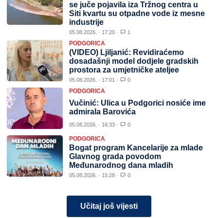
se juče pojavila iza Tržnog centra u
Siti kvartu su otpadne vode iz mesne
industrije
05.08.2026. · 17:20 ·
1
PODGORICA
(VIDEO) Ljiljanić: Revidiraćemo
dosadašnji model dodjele gradskih
prostora za umjetničke ateljee
05.08.2026. · 17:01 ·
0
PODGORICA
Vučinić: Ulica u Podgorici nosiće ime
admirala Barovića
05.08.2026. · 16:33 ·
0
PODGORICA
Bogat program Kancelarije za mlade
Glavnog grada povodom
Međunarodnog dana mladih
05.08.2026. · 15:28 ·
0
Učitaj još vijesti