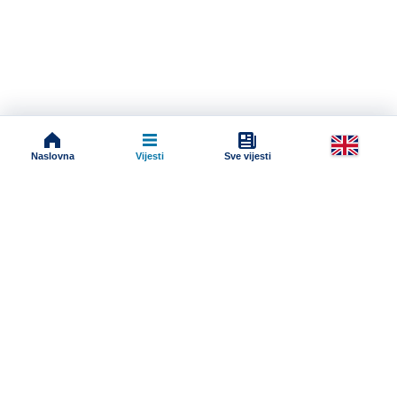
Naslovna
Vijesti
Sve vijesti
Impressum
Terms And Conditions
Uslovi korišćenja
Pravila komentarisanja
Online radio