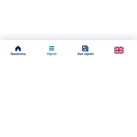
Naslovna
Vijesti
Sve vijesti
Impressum
Terms And Conditions
Uslovi korišćenja
Pravila komentarisanja
Online radio